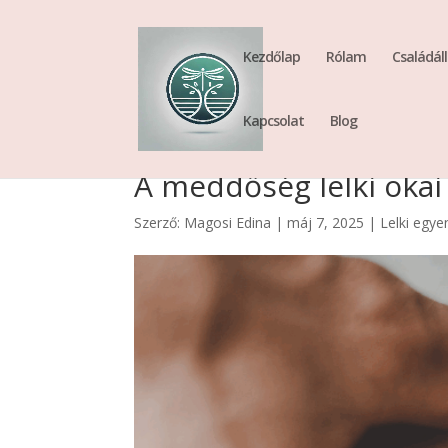
Kezdőlap
Rólam
Családáll
Kapcsolat
Blog
A meddőség lelki okai
Szerző:
Magosi Edina
|
máj 7, 2025
|
Lelki egye