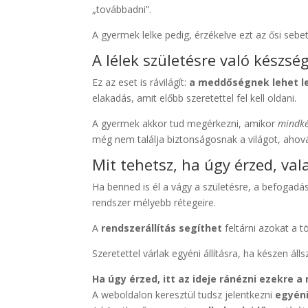
„továbbadni”.
A gyermek lelke pedig, érzékelve ezt az ősi sebe
A lélek születésre való készsé
Ez az eset is rávilágít:
a meddőségnek lehet le
elakadás, amit előbb szeretettel fel kell oldani.
A gyermek akkor tud megérkezni, amikor
mindké
még nem találja biztonságosnak a világot, ahov
Mit tehetsz, ha úgy érzed, val
Ha benned is él a vágy a születésre, a befogadá
rendszer mélyebb rétegeire.
A
rendszerállítás segíthet
feltárni azokat a t
Szeretettel várlak egyéni állításra, ha készen á
Ha úgy érzed, itt az ideje ránézni ezekre a
A weboldalon keresztül tudsz jelentkezni
egyéni