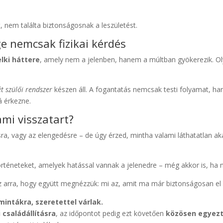
t, nem találta biztonságosnak a leszületést.
ge nemcsak fizikai kérdés
lki háttere
, amely nem a jelenben, hanem a múltban gyökerezik. Oly
t szülői rendszer
készen áll. A fogantatás nemcsak testi folyamat, han
á érkezne.
ami visszatart?
sra, vagy az elengedésre – de úgy érzed, mintha valami láthatatlan a
örténeteket, amelyek hatással vannak a jelenedre – még akkor is, ha n
llsz arra, hogy együtt megnézzük: mi az, amit ma már biztonságosan el
 mintákra, szeretettel várlak.
 családállításra
, az időpontot pedig ezt követően
közösen egyezt