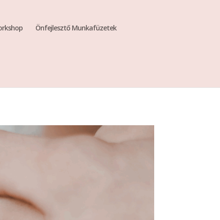
rkshop
Önfejlesztő Munkafüzetek