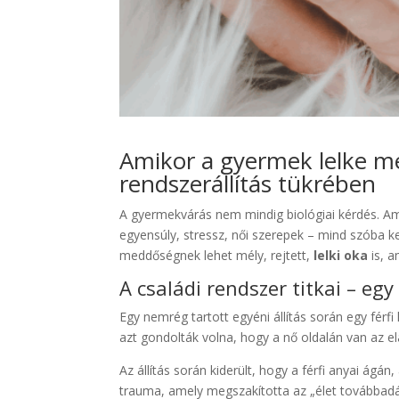
Amikor a gyermek lelke mé
rendszerállítás tükrében
A gyermekvárás nem mindig biológiai kérdés. Ami
egyensúly, stressz, női szerepek – mind szóba k
meddőségnek lehet mély, rejtett,
lelki oka
is, a
A családi rendszer titkai – egy
Egy nemrég tartott egyéni állítás során egy férf
azt gondolták volna, hogy a nő oldalán van az 
Az állítás során kiderült, hogy a férfi anyai ág
trauma, amely megszakította az „élet továbbadás