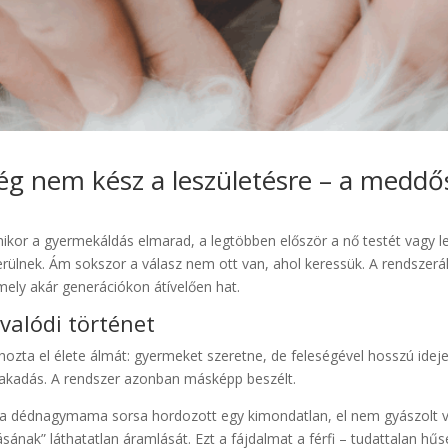
g nem kész a leszületésre – a meddősé
kor a gyermekáldás elmarad, a legtöbben először a nő testét vagy lelk
erülnek. Ám sokszor a válasz nem ott van, ahol keressük. A rendszerá
mely akár generációkon átívelően hat.
 valódi történet
i hozta el élete álmát: gyermeket szeretne, de feleségével hosszú idej
elakadás. A rendszer azonban másképp beszélt.
án, a dédnagymama sorsa hordozott egy kimondatlan, el nem gyászolt ve
ának” láthatatlan áramlását. Ezt a fájdalmat a férfi – tudattalan h