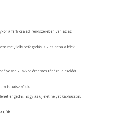
kor a férfi családi rendszerében van az az
em mély lelki befogadás is – és néha a lélek
kadályozna –, akkor érdemes ránézni a családi
em is tudsz róluk.
 lehet engedni, hogy az új élet helyet kaphasson.
etjük
.