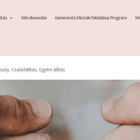
ítás
Női elvonulás
Generációs Minták Feloldása Program
Wo
nsúly
,
Családállítás
,
Egyéni állítás