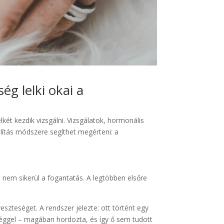
g lelki okai a
ét kezdik vizsgálni. Vizsgálatok, hormonális
llítás módszere segíthet megérteni: a
e nem sikerül a fogantatás. A legtöbben elsőre
szteséget. A rendszer jelezte: ott történt egy
űséggel – magában hordozta, és így ő sem tudott