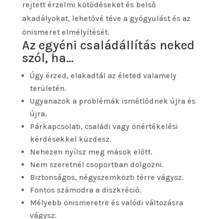
rejtett érzelmi kötődéseket és belső
akadályokat, lehetővé téve a gyógyulást és az
önismeret elmélyítését.
Az egyéni családállítás neked
szól, ha…
Úgy érzed, elakadtál az életed valamely
területén.
Ugyanazok a problémák ismétlődnek újra és
újra.
Párkapcsolati, családi vagy önértékelési
kérdésekkel küzdesz.
Nehezen nyílsz meg mások előtt.
Nem szeretnél csoportban dolgozni.
Biztonságos, négyszemközti térre vágysz.
Fontos számodra a diszkréció.
Mélyebb önismeretre és valódi változásra
vágysz.