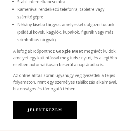
Stabil internetkapcsolatra
Kamerával rendelkező telefonra, tabletre vagy
számítógépre
Néhány kisebb tárgyra, amelyekkel dolgozni tudunk
(például kövek, kagylók, kupakok, figurák vagy más
szimbolikus tárgyak)
A lefoglalt időponthoz
Google Meet
meghívót küldök,
amelyet egy kattintással meg tudsz nyitni, és a legtöbb
esetben automatikusan bekerül a naptáradba is.
Az online állítás során ugyanúgy végigvezetlek a teljes
folyamaton, mint egy személyes találkozás alkalmával,
biztonságos és támogató térben.
JELENTKEZEM