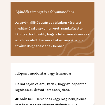
Ajándék támogatás a folyamatodhoz
Az egyéni állítás után egy általam készített
meditációval vagy önismereti munkafüzettel
támogatlak tovább, hogy a felismerések ne csak
az állítás alatt, hanem a hétköznapokban is
tovább dolgozhassanak benned.
Időpont módosítás vagy lemondás
Ha közbejön valami, kérlek, hogy az időpontot
legalább 48 órával korábban jelezd.
48 órán belüli lemondás vagy meg nem jelenés
esetén a lefoglalt időpont díjának 50%-a