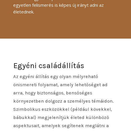
egyetlen felismerés is képes új irányt adni az
életednek.
Egyéni családállítás
Az egyéni állítás egy olyan mélyreható
önismereti folyamat, amely lehetőséget ad
arra, hogy biztonságos, bensőséges
környezetben dolgozz a személyes témáidon.
Szimbolikus eszközökkel (például kövekkel,
bábukkal) megjelenítjük életed különböző
aspektusait, amelyek segítenek meglátni a