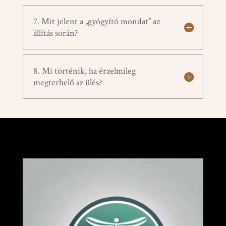
7. Mit jelent a „gyógyító mondat” az
állítás során?
8. Mi történik, ha érzelmileg
megterhelő az ülés?