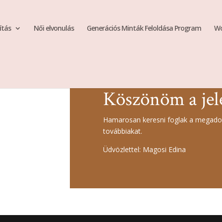
ítás
Női elvonulás
Generációs Minták Feloldása Program
Wo
Köszönöm a jel
Hamarosan keresni foglak a megadot
továbbiakat.
Üdvözlettel: Magosi Edina