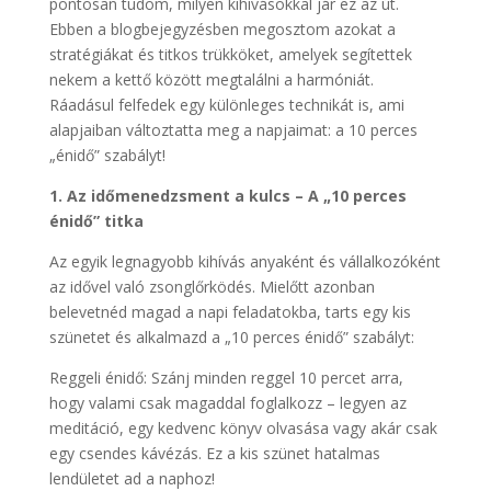
pontosan tudom, milyen kihívásokkal jár ez az út.
Ebben a blogbejegyzésben megosztom azokat a
stratégiákat és titkos trükköket, amelyek segítettek
nekem a kettő között megtalálni a harmóniát.
Ráadásul felfedek egy különleges technikát is, ami
alapjaiban változtatta meg a napjaimat: a 10 perces
„énidő” szabályt!
1. Az időmenedzsment a kulcs – A „10 perces
énidő” titka
Az egyik legnagyobb kihívás anyaként és vállalkozóként
az idővel való zsonglőrködés. Mielőtt azonban
belevetnéd magad a napi feladatokba, tarts egy kis
szünetet és alkalmazd a „10 perces énidő” szabályt:
Reggeli énidő: Szánj minden reggel 10 percet arra,
hogy valami csak magaddal foglalkozz – legyen az
meditáció, egy kedvenc könyv olvasása vagy akár csak
egy csendes kávézás. Ez a kis szünet hatalmas
lendületet ad a naphoz!