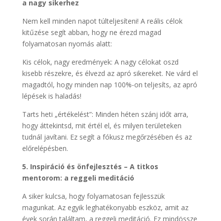
a nagy sikerhez
Nem kell minden napot túlteljesíteni! A reális célok
kitűzése segít abban, hogy ne érezd magad
folyamatosan nyomás alatt:
Kis célok, nagy eredmények: A nagy célokat oszd
kisebb részekre, és élvezd az apró sikereket. Ne várd el
magadtól, hogy minden nap 100%-on teljesíts, az apró
lépések is haladás!
Tarts heti „értékelést”: Minden héten szánj időt arra,
hogy áttekintsd, mit értél el, és milyen területeken
tudnál javítani. Ez segít a fókusz megőrzésében és az
előrelépésben.
5. Inspiráció és önfejlesztés – A titkos
mentorom: a reggeli meditáció
A siker kulcsa, hogy folyamatosan fejlesszük
magunkat. Az egyik leghatékonyabb eszköz, amit az
évek során találtam, a reggeli meditáció. Ez mindössze