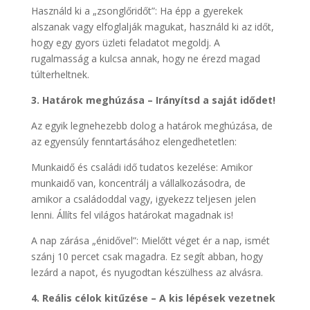
Használd ki a „zsonglőridőt”: Ha épp a gyerekek
alszanak vagy elfoglalják magukat, használd ki az időt,
hogy egy gyors üzleti feladatot megoldj. A
rugalmasság a kulcsa annak, hogy ne érezd magad
túlterheltnek.
3. Határok meghúzása – Irányítsd a saját idődet!
Az egyik legnehezebb dolog a határok meghúzása, de
az egyensúly fenntartásához elengedhetetlen:
Munkaidő és családi idő tudatos kezelése: Amikor
munkaidő van, koncentrálj a vállalkozásodra, de
amikor a családoddal vagy, igyekezz teljesen jelen
lenni. Állíts fel világos határokat magadnak is!
A nap zárása „énidővel”: Mielőtt véget ér a nap, ismét
szánj 10 percet csak magadra. Ez segít abban, hogy
lezárd a napot, és nyugodtan készülhess az alvásra.
4. Reális célok kitűzése – A kis lépések vezetnek