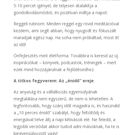
5-10 percet igényel, de teljesen átalakítja a
gondolkodásmódot, és pozitívan indítja a napot:
Reggeli rutinom: Minden reggel egy rövid meditációval
kezdem, ami segít abban, hogy nyugodt és fókuszált
maradjak egész nap. Ha soha nem próbáltad, most itt
az idő!
Önfejlesztés mint életforma: Továbbra is keresd az új
inspirációkat – könyvek, podcastok, tréningek – mert
ezek mind hozzájárulnak a fejlődésedhez.
A titkos fegyverem: Az „énidő” ereje
Az anyaság és a vállalkozás egyensúlyának
megtalálása nem egyszerű, de nem is lehetetlen. A
legfontosabb, hogy szánj időt magadra is, és használd
a „10 perces énidő” szabályt, hogy feltöltődj és
energiával telve állj a napi kihívások elé. Ne feledd, a
legjobb verziódat akkor tudod adni másoknak, ha te is
kiegyensúlyozott vagy!