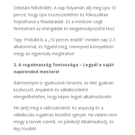
Délutáni feltöltődés: A nap folyamán állj meg újra 10
percre, hogy újra összeszedetten és fókuszáltan
folytathasd a feladataidat. Ez a módszer segít
fenntartani az energiádat és kiegyensúlyozottá tesz.
Tipp: Próbáld ki a „10 perces énidőt” minden nap 2-3
alkalommal, és figyeld meg, mennyivel könnyebben
megy az egyensúly megőrzése!
2. A rugalmasság fontossága – Legyél a saját
napirended mestere!
Bármennyire is igyekszünk tervezni, az élet gyakran
közbeszól. Anyaként és vállalkozóként
elengedhetetlen, hogy képes legyél alkalmazkodni:
Ne ijedj meg a változásoktól: Az anyaság és a
vállalkozás rugalmas kezelést igényel. Ha valami nem
megy a tervek szerint, ne pánikolj! Alkalmazkodj, és
lépj tovább!